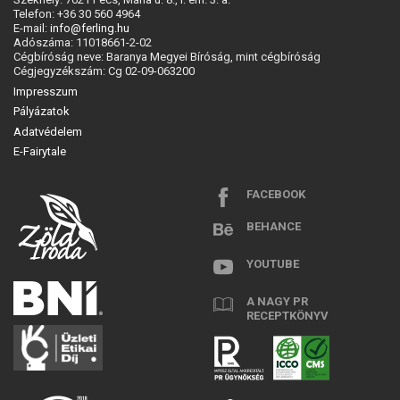
Telefon: +36 30 560 4964
E-mail:
info@ferling.hu
Adószáma: 11018661-2-02
Cégbíróság neve: Baranya Megyei Bíróság, mint cégbíróság
Cégjegyzékszám: Cg 02-09-063200
Impresszum
Pályázatok
Adatvédelem
E-Fairytale
FACEBOOK
BEHANCE
YOUTUBE
A NAGY PR
RECEPTKÖNYV