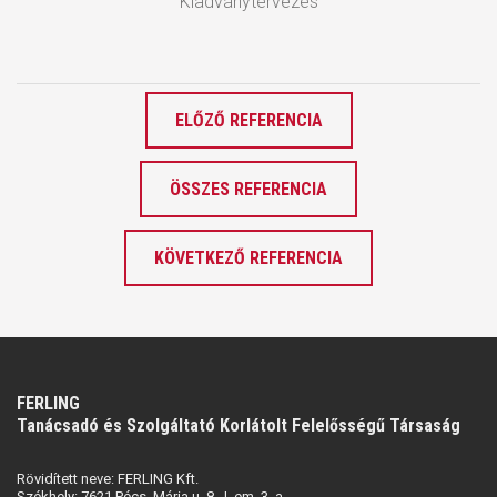
Kiadványtervezés
ELŐZŐ REFERENCIA
ÖSSZES REFERENCIA
KÖVETKEZŐ REFERENCIA
FERLING
Tanácsadó és Szolgáltató Korlátolt Felelősségű Társaság
Rövidített neve: FERLING Kft.
Székhely: 7621 Pécs, Mária u. 8., I. em. 3. a.