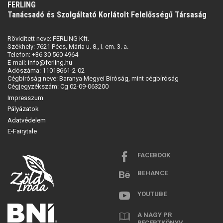
FERLING
Tanácsadó és Szolgáltató Korlátolt Felelősségű Társaság
Rövidített neve: FERLING Kft.
Székhely: 7621 Pécs, Mária u. 8., I. em. 3. a.
Telefon: +36 30 560 4964
E-mail:
info@ferling.hu
Adószáma: 11018661-2-02
Cégbíróság neve: Baranya Megyei Bíróság, mint cégbíróság
Cégjegyzékszám: Cg 02-09-063200
Impresszum
Pályázatok
Adatvédelem
E-Fairytale
FACEBOOK
BEHANCE
YOUTUBE
A NAGY PR
RECEPTKÖNYV