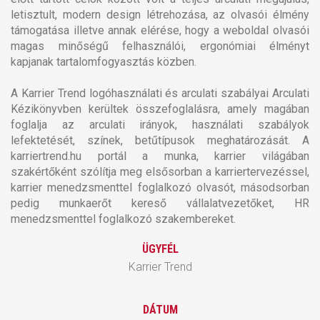
letisztult, modern design létrehozása, az olvasói élmény
támogatása illetve annak elérése, hogy a weboldal olvasói
magas minőségű felhasználói, ergonómiai élményt
kapjanak tartalomfogyasztás közben.
A Karrier Trend logóhasználati és arculati szabályai Arculati
Kézikönyvben kerültek összefoglalásra, amely magában
foglalja az arculati irányok, használati szabályok
lefektetését, színek, betűtípusok meghatározását. A
karriertrend.hu portál a munka, karrier világában
szakértőként szólítja meg elsősorban a karriertervezéssel,
karrier menedzsmenttel foglalkozó olvasót, másodsorban
pedig munkaerőt kereső vállalatvezetőket, HR
menedzsmenttel foglalkozó szakembereket.
ÜGYFÉL
Karrier Trend
DÁTUM