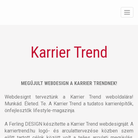
Men
Karrier Trend
MEGÚJULT WEBDESIGN A KARRIER TRENDNEK!
Webdesignt terveztünk a Karrier Trend weboldalára!
Munkád. Életed. Te. A Karrier Trend a tudatos karrierépítők,
önfejlesztők lifestyle-magazinja.
A Ferling DESIGN készítette a Karrier Trend webdesignját. A
karriertrend.hu logó- és arculattervezése közben szem
előtt tartott célok között volt a teljes arculati megújulás,